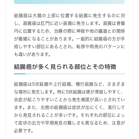
結腸癌は大腸の上部に位置する結腸に発生するのに対
し、直腸癌は肛門に近い直腸に発生します。直腸は骨盤
内に位置するため、治療の際に神経や他の臓器との関係
が複雑になることがあります。一般的に結腸癌の方が手
術しやすい部位にあるとされ、転移や再発のパターンに
も違いがあります。
結腸癌が多く見られる部位とその特徴
結腸癌はS状結腸や上行結腸、横行結腸など、さまざま
な場所に発生します。特にS状結腸は便が滞留しやすく、
炎症が起こりやすいことから発生頻度が高いとされてい
ます。また、右側の結腸癌は症状が出にくく、進行して
から発見されることが多いです。それぞれの部位によっ
て症状の出方や早期発見の難しさも異なるため、注意が
必要です。