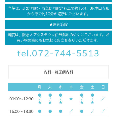
当院は、JR伊丹駅・阪急伊丹駅から車で約15分、JR中山寺駅
から車で約10分の場所にございます。
★周辺施設
当院は、阪急オアシスタウン伊丹鴻池の近くにございます。お
買い物の際にもお気軽にお立ち寄りいただけます。
tel.072-744-5513
内科・糖尿病内科
月
火
水
木
金
土
日
●/★
●/★
●/★
●/★
●/★
★
／
09:00～12:30
●
●
●
／
●
／
／
15:00～18:30