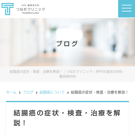
t
o
g
g
l
e
n
a
ブログ
v
i
g
a
t
i
o
結腸癌の症状・検査・治療を解説！｜つねだクリニック｜伊丹市鴻池の内科・
n
糖尿病内科
ホーム
ブログ
結腸癌について
結腸癌の症状・検査・治療を解説！
結腸癌の症状・検査・治療を解
説！