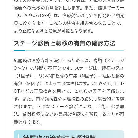
るための重要な検査です。CT検査は、腫瘍の大きさや他
臓器への転移の有無を評価します。また、腫瘍マーカー
（CEAやCA19-9）は、治療効果の判定や再発の早期発
見に役立ちます。これらの検査を組み合わせることで、
より正確な診断と治療が可能となります。
ステージ診断と転移の有無の確認方法
結腸癌の治療方針を決定するためには、病期（ステージ
0〜IV）の診断が不可欠です。ステージは、腫瘍の深さ
（T因子）、リンパ節転移の有無（N因子）、遠隔転移の
有無（M因子）によって分類されます。CTやMRI、PET-
CTなどの画像検査を用いて、これらの因子を評価しま
す。また、内視鏡検査や病理検査の結果も総合的に考慮
されます。正確なステージ診断により、手術、化学療
法、放射線療法などの最適な治療法を選択することが可
能となります。