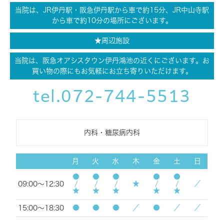
当院は、JR伊丹駅・阪急伊丹駅から車で約15分、JR中山寺駅
から車で約10分の場所にございます。
★周辺施設
当院は、阪急オアシスタウン伊丹鴻池の近くにございます。お
買い物の際にもお気軽にお立ち寄りいただけます。
tel.072-744-5513
内科・糖尿病内科
月
火
水
木
金
土
日
●/★
●/★
●/★
●/★
●/★
★
／
09:00～12:30
●
●
●
／
●
／
／
15:00～18:30