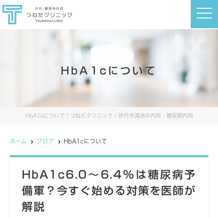
t
o
g
g
l
e
n
a
HbA1cについて
v
i
g
a
t
i
o
HbA1cについて｜つねだクリニック｜伊丹市鴻池の内科・糖尿病内科
n
ホーム
ブログ
HbA1cについて
HbA1c6.0〜6.4％は糖尿病予
備軍？今すぐ始める対策を医師が
解説