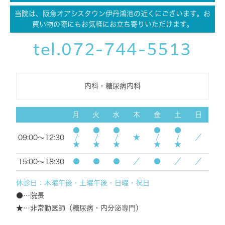
当院は、阪急オアシスタウン伊丹鴻池の近くにございます。お
買い物の際にもお気軽にお立ち寄りいただけます。
tel.072-744-5513
内科・糖尿病内科
月
火
水
木
金
土
日
●/★
●/★
●/★
●/★
●/★
★
／
09:00～12:30
●
●
●
／
●
／
／
15:00～18:30
休診日：木曜午後・土曜午後・日曜・祝日
●…院長
★…非常勤医師（糖尿病・内分泌専門）