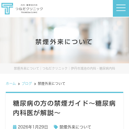
t
o
g
g
l
e
n
a
禁煙外来について
v
i
g
a
t
i
o
禁煙外来について｜つねだクリニック｜伊丹市鴻池の内科・糖尿病内科
n
ホーム
ブログ
禁煙外来について
糖尿病の方の禁煙ガイド〜糖尿病
内科医が解説〜
2026年1月29日
禁煙外来について